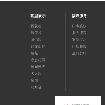
墓型展示
福寿服务
百花巷
白事殡仪
凤仪谷
服务流程
归憶园
案例展示
廻龙山岭
门店超市
菊苑
生前契约
疗愈花园
陵园风光
名人园
曦园
映月台