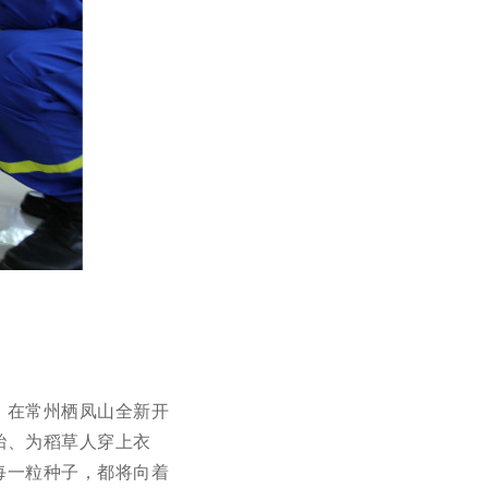
，在常州栖凤山全新开
胎、为稻草人穿上衣
每一粒种子，都将向着