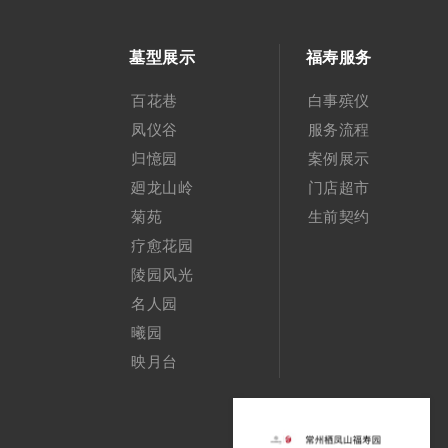
墓型展示
福寿服务
百花巷
白事殡仪
凤仪谷
服务流程
归憶园
案例展示
廻龙山岭
门店超市
菊苑
生前契约
疗愈花园
陵园风光
名人园
曦园
映月台