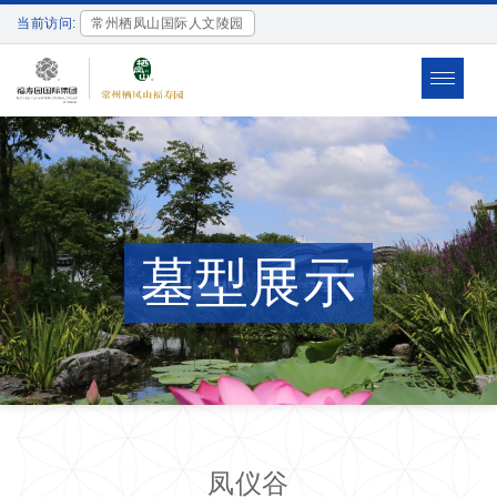
当前访问:
常州栖凤山国际人文陵园
Toggle
navigat
墓型展示
凤仪谷