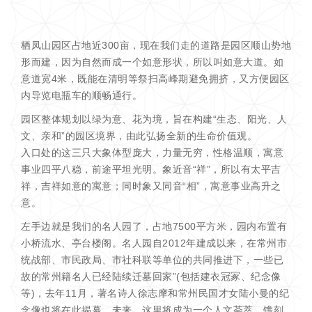
栖凤山园区占地近300亩，现在我们走的道路是园区顺山势地
形而建，因为自然而成一个如意形状，所以叫如意大道。如
意道宽4米，既能在清明等祭扫高峰期避免拥挤，又方便园区
内导览电瓶车的顺畅通行。
园区整体规划以绿为意、花为境，旨在构建“生态、阳光、人
文、亲和”的园区境界，由此弘扬全新的生命价值观。
入口处的这三只大象体型庞大，力量无穷，性格温顺，寓意
事业四平八稳，前途平坦光明。象近音“祥”，所以有太平吉
祥，吉祥如意的寓意；同时象又同音“相”，寓意事业高升之
意。
左手边就是我们的名人园了，占地7500平方米，园内布置有
小桥流水、亭台楼阁。名人园自2012年建成以来，在常州市
统战部、市民政局、市社科联等单位的共同推进下，一些已
故的常州籍名人已经陆续迁墓回家”(包括建衣冠冢、纪念像
等)，去年11月，著名诗人徐志摩和常州民国才女陆小曼的纪
念像也将在此揭幕。未来，这里将成为一个人文荟萃、镌刻