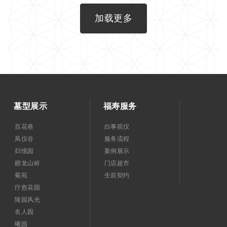
加载更多
墓型展示
福寿服务
百花巷
白事殡仪
凤仪谷
服务流程
归憶园
案例展示
廻龙山岭
门店超市
菊苑
生前契约
疗愈花园
陵园风光
名人园
曦园