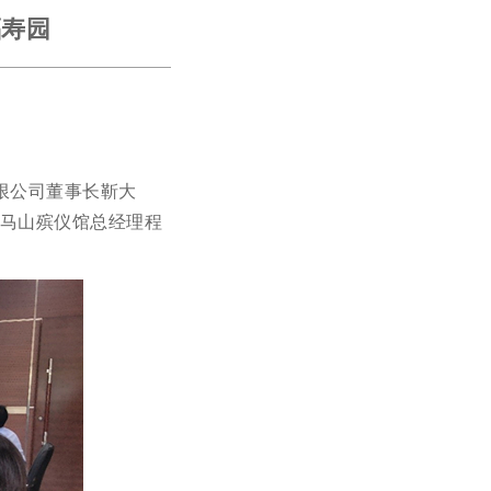
福寿园
限公司董事长靳大
。马山殡仪馆总经理程