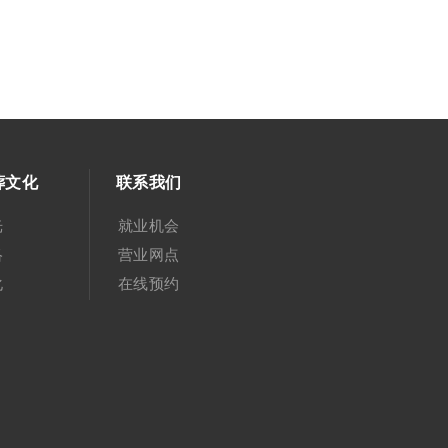
葬文化
联系我们
光
就业机会
络
营业网点
化
在线预约