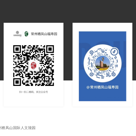
州栖凤山国际人文陵园