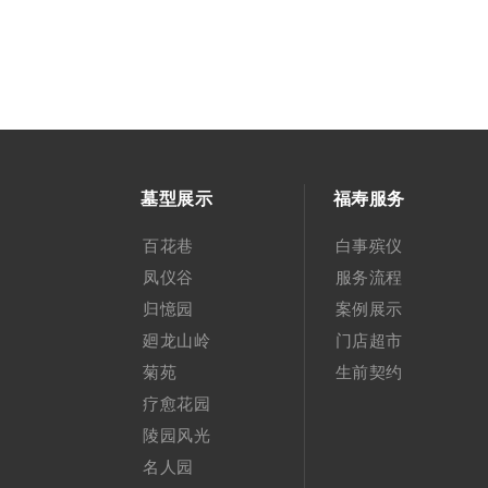
墓型展示
福寿服务
百花巷
白事殡仪
凤仪谷
服务流程
归憶园
案例展示
廻龙山岭
门店超市
菊苑
生前契约
疗愈花园
陵园风光
名人园