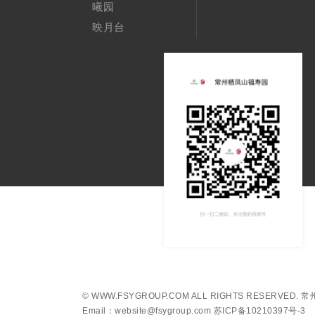
曦园
映月台
©
WWW.FSYGROUP.COM
ALL RIGHTS RESERVED.
常
Email：website@fsygroup.com
苏ICP备10210397号-3