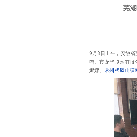
芜湖
9月8日上午，安徽
鸣、市龙华陵园有限
娜娜、
常州栖凤山福